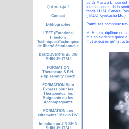
Le Dr Masaru Emoto est né
internationales de la sect
Qui suis-je ?
fondé I.H.M. General Rese
(HADO Kyoikusha Ltd.)
Contact
Parmi ses nombreux travau
Bibliographie
M. Emoto, diplômé en nat
L'EFT (Emotional
mis en évidence grâce à 
Freedom
mystérieuses qu'instructiv
Techniques)Techniques
de liberté émotionnelle
DECOUVERTE du JIN
SHIN JYUTSU
FORMATION
Thérapeute S.P.N.
e.bp.serenity coach
FORMATION Soin
Express pour les
Thérapeutes, les
Soignants ou les
Accompagnants
FORMATION Les
étirements" Makko Ho"
Initiation au JIN SHIN
SHIN JYUTSU