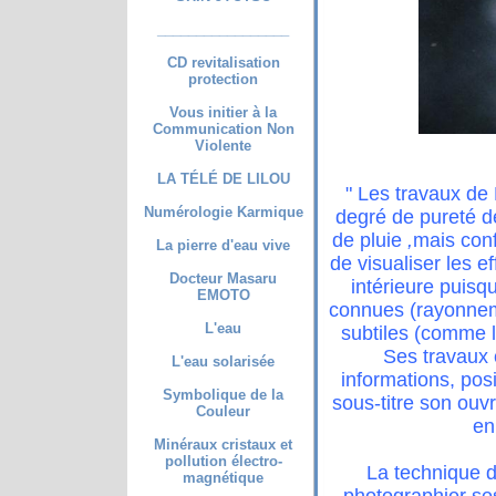
_________________
CD revitalisation
protection
Vous initier à la
Communication Non
Violente
LA TÉLÉ DE LILOU
" Les travaux de
Numérologie Karmique
degré de pureté de
de pluie
,
mais conf
La pierre d'eau vive
de visualiser les e
Docteur Masaru
intérieure puis
EMOTO
connues (rayonnem
L'eau
subtiles (comme l
Ses travaux 
L'eau solarisée
informations, po
Symbolique de la
sous-titre son ouv
Couleur
en
Minéraux cristaux et
pollution électro-
La technique d
magnétique
photographier ses