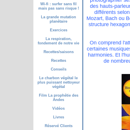
Wi-fi : surfer sans fil
des hauts-parleur
mais pas sans risque !
différents selo
La grande mutation
Mozart, Bach ou Be
planétaire
structure hexagon
Exercices
La respiration,
On comprend l'att
fondement de notre vie
certaines musiques
Recettes/saisons
harmonies. Et l'hu
de nombreus
Recettes
Conseils
Le charbon végétal le
plus puissant nettoyeur
végétal
Film La prophétie des
Andes
Vidéos
Livres
Réservé Clients