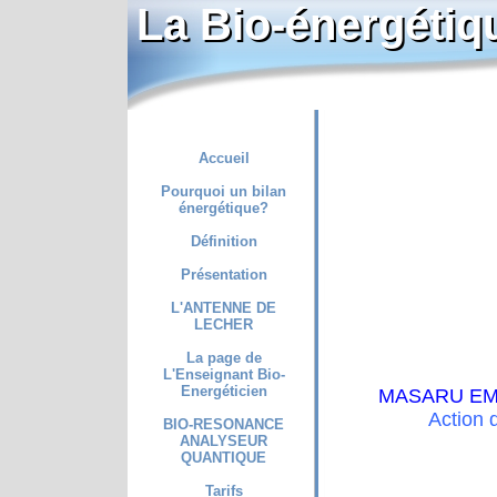
La Bio-énergétiq
La Bio-énergétiq
Accueil
Pourquoi un bilan
énergétique?
Définition
Présentation
L'ANTENNE DE
LECHER
La page de
L'Enseignant Bio-
Energéticien
MASARU EMO
Action 
BIO-RESONANCE
ANALYSEUR
EMOTO Masaru
QUANTIQUE
Tarifs